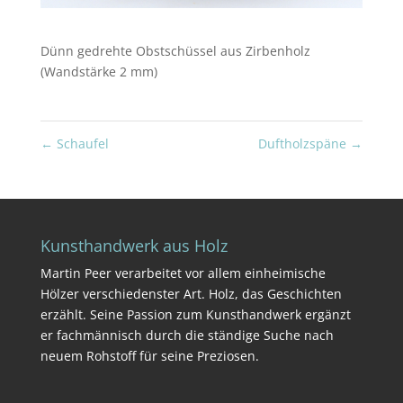
Dünn gedrehte Obstschüssel aus Zirbenholz
(Wandstärke 2 mm)
←
Schaufel
Duftholzspäne
→
Kunsthandwerk aus Holz
Martin Peer verarbeitet vor allem einheimische
Hölzer verschiedenster Art. Holz, das Geschichten
erzählt. Seine Passion zum Kunsthandwerk ergänzt
er fachmännisch durch die ständige Suche nach
neuem Rohstoff für seine Preziosen.